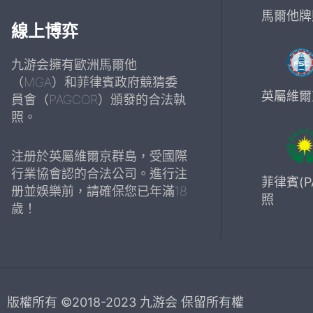
馬爾他牌
線上博弈
九游会擁有歐洲馬爾他
（MGA）和菲律賓政府競猜委
英屬維爾京
員會（PAGCOR）頒發的合法執
照。
注册於英屬維爾京群島，受國際
行業協會認的合法公司。進行注
菲律賓(P
册並娛樂前，請確保您已年滿18
照
歲！
版權所有 ©2018-2023 九游会 保留所有權