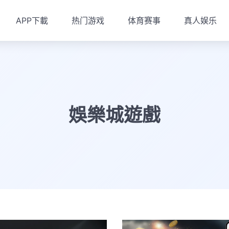
APP下載
热门游戏
体育赛事
真人娱乐
娛樂城遊戲