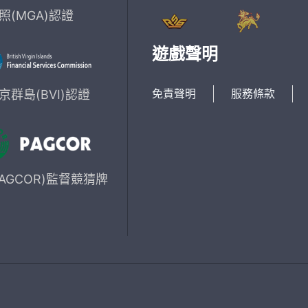
照(MGA)認證
遊戲聲明
免責聲明
服務條款
群島(BVI)認證
AGCOR)監督競猜牌