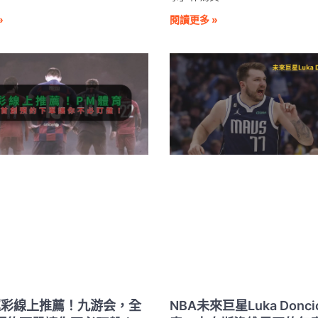
»
閱讀更多 »
3運彩線上推薦！九游会，全
NBA未來巨星Luka Donc