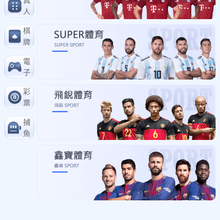
真
人
棋
牌
電
子
彩
票
捕
魚