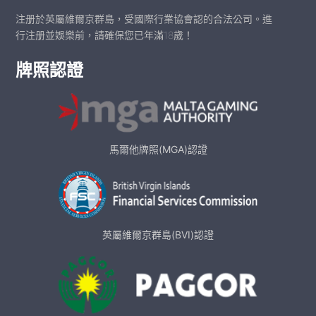
注册於英屬維爾京群島，受國際行業協會認的合法公司。進
行注册並娛樂前，請確保您已年滿18歲！
牌照認證
馬爾他牌照(MGA)認證
英屬維爾京群島(BVI)認證