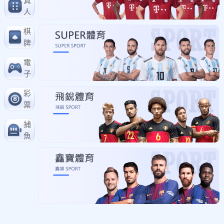
真
人
棋
牌
電
子
彩
票
捕
魚