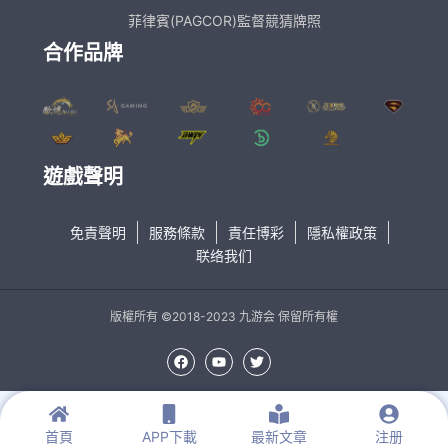
菲律賓(PAGCOR)監督競猜牌照
合作品牌
遊戲聲明
免責聲明
服務條款
責任博彩
隱私權政策
联络我们
版權所有 ©2018-2023 九游会 保留所有權
首頁
APP下載
最新文章
注册