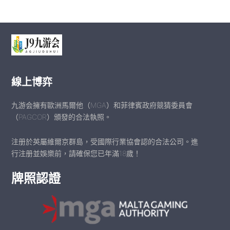
線上博弈
九游会擁有歐洲馬爾他（MGA）和菲律賓政府競猜委員會
（PAGCOR）頒發的合法執照。
注册於英屬維爾京群島，受國際行業協會認的合法公司。進
行注册並娛樂前，請確保您已年滿18歲！
牌照認證