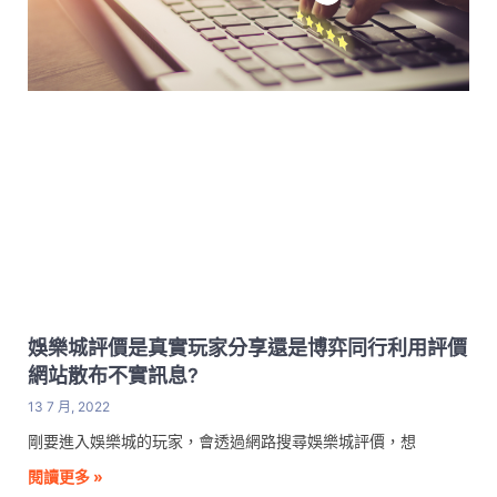
娛樂城評價是真實玩家分享還是博弈同行利用評價
網站散布不實訊息?
13 7 月, 2022
剛要進入娛樂城的玩家，會透過網路搜尋娛樂城評價，想
閱讀更多 »