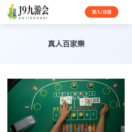
登入/注册
真人百家樂