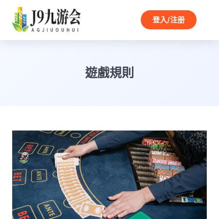
登入/注册
遊戲規則