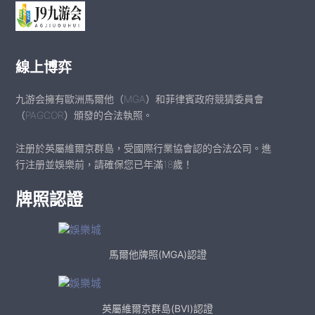
線上博弈
九游会擁有歐洲馬爾他（MGA）和菲律賓政府競猜委員會
（PAGCOR）頒發的合法執照。
注册於英屬維爾京群島，受國際行業協會認的合法公司。進
行注册並娛樂前，請確保您已年滿18歲！
牌照認證
馬爾他牌照(MGA)認證
英屬維爾京群島(BVI)認證