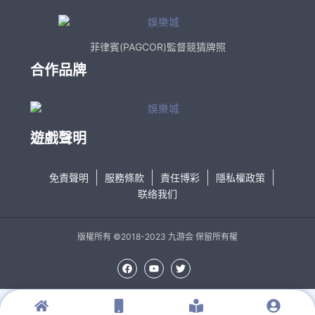
菲律賓(PAGCOR)監督競猜牌照
合作品牌
遊戲聲明
免責聲明
服務條款
責任博彩
隱私權政策
联络我们
版權所有 ©2018-2023 九游会 保留所有權